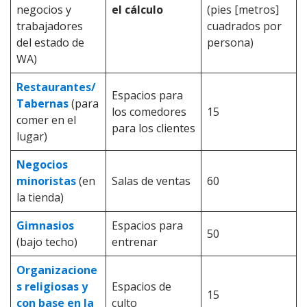
negocios y
el cálculo
(pies [metros]
trabajadores
cuadrados por
del estado de
persona)
WA)
Restaurantes/
Espacios para
Tabernas
(para
los comedores
15
comer en el
para los clientes
lugar)
Negocios
minoristas
(en
Salas de ventas
60
la tienda)
Gimnasios
Espacios para
50
(bajo techo)
entrenar
Organizacione
s religiosas y
Espacios de
15
con base en la
culto